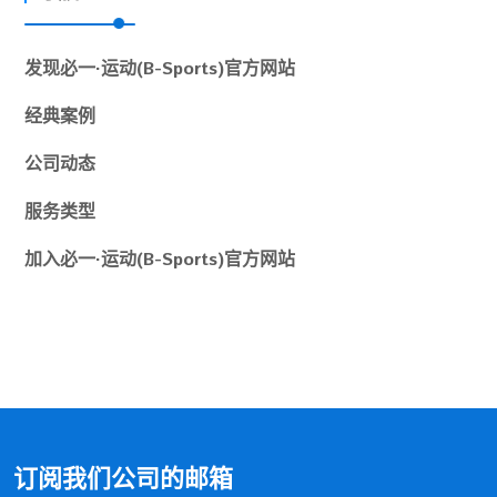
发现必一·运动(B-Sports)官方网站
经典案例
公司动态
服务类型
加入必一·运动(B-Sports)官方网站
订阅我们公司的邮箱