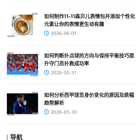
如何制作11-11森贝儿表情包并添加个性化
元素让你的表情更生动有趣
2026-06-01
如何判断扑点球的方向与保持平衡技巧提
升守门员扑救成功率
2026-05-31
如何分析西甲球员身价变化的原因及跌幅
趋势解析
2026-05-30
导航