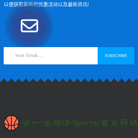
以便获取最新的优惠活动以及最新资讯!
SUBSCRIBE