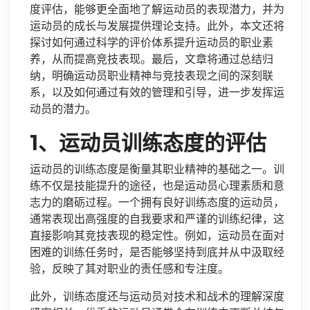
度评估，能够更全面地了解运动员的表现潜力，并为
运动员的成长与发展提供理论支持。此外，本文还将
探讨如何通过科学的评价体系提升运动员的职业素
养，从而提高竞技表现。最后，文章将通过总结归
纳，明确运动员职业精神与竞技表现之间的深刻联
系，以及如何通过有效的管理和引导，进一步发挥运
动员的潜力。
1、运动员训练态度的评估
运动员的训练态度是衡量其职业精神的基础之一。训
练不仅是技能提升的途径，也是运动员心理素质和意
志力的磨砺过程。一个拥有良好训练态度的运动员，
通常表现出高强度的自我要求和严谨的训练纪律，这
直接影响其竞技表现的稳定性。例如，运动员在面对
困难的训练任务时，是否能够坚持到底并从中汲取经
验，反映了其对职业的责任感和专注度。
此外，训练态度还与运动员对技术和战术的理解深度