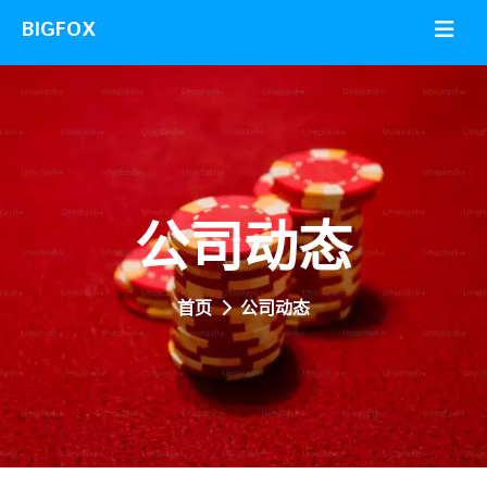
公司动态
首页
公司动态