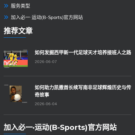
服务类型
加入必一·运动(B-Sports)官方网站
推荐文章
如何发掘西甲新一代足球天才培养接班人之路
2026-06-07
如何助力凯撒酋长续写南非足球辉煌历史与传
奇故事
2026-06-04
加入必一·运动(B-Sports)官方网站