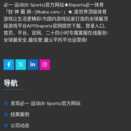
必一·运动(B-Sports)官方网站★Bsports必一体育
「财·神·霸·屏✅j9baba.com✅」★,是世界顶级体育
游戏让生活更精彩!为国内游戏玩家打造的全球最顶
级游戏平台APP,bsports官网提供下载、登录入口、
首页、平台、官网、二十四小时专属客服在线服务!
全球最安全,最信誉,最公平的平台运营商!
导航
发现必一·运动(B-Sports)官方网站
经典案例
公司动态