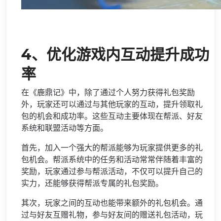
4、优化游戏内互动提升成功
率
在《鹿鼎记》中，除了通过个人努力获得礼包奖励
外，玩家还可以通过与其他玩家的互动，提升领取礼
包的机会和成功率。这些互动主要体现在帮派、好友
系统和联盟活动等方面。
首先，加入一个强大的帮派能够为玩家提供更多的礼
包机会。帮派系统中的任务和活动常常伴随着丰富的
奖励，玩家通过参与帮派活动，不仅可以提升自己的
实力，还能够获得帮派专属的礼包奖励。
其次，玩家之间的互动也能带来额外的礼包机会。通
过与好友互赠礼物，参与好友间的赠送礼包活动，玩