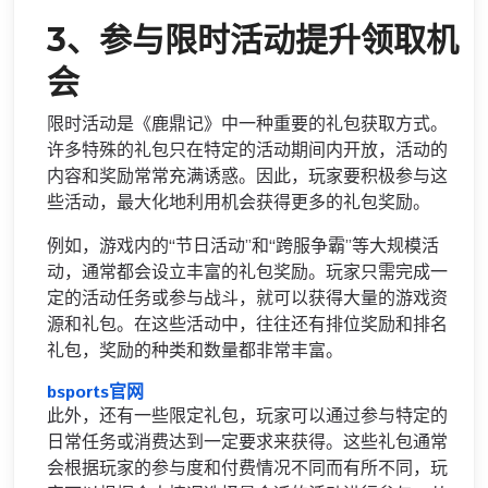
3、参与限时活动提升领取机
会
限时活动是《鹿鼎记》中一种重要的礼包获取方式。
许多特殊的礼包只在特定的活动期间内开放，活动的
内容和奖励常常充满诱惑。因此，玩家要积极参与这
些活动，最大化地利用机会获得更多的礼包奖励。
例如，游戏内的“节日活动”和“跨服争霸”等大规模活
动，通常都会设立丰富的礼包奖励。玩家只需完成一
定的活动任务或参与战斗，就可以获得大量的游戏资
源和礼包。在这些活动中，往往还有排位奖励和排名
礼包，奖励的种类和数量都非常丰富。
bsports官网
此外，还有一些限定礼包，玩家可以通过参与特定的
日常任务或消费达到一定要求来获得。这些礼包通常
会根据玩家的参与度和付费情况不同而有所不同，玩