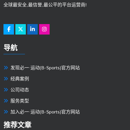
全球最安全,最信誉,最公平的平台运营商!
导航
发现必一·运动(B-Sports)官方网站
经典案例
公司动态
服务类型
加入必一·运动(B-Sports)官方网站
推荐文章