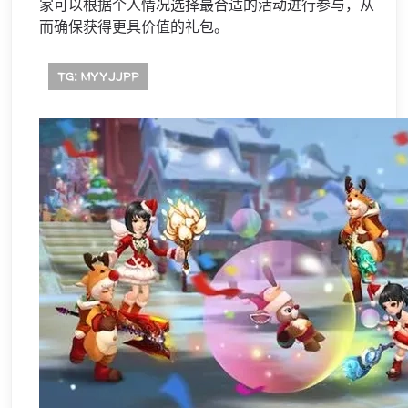
家可以根据个人情况选择最合适的活动进行参与，从
而确保获得更具价值的礼包。